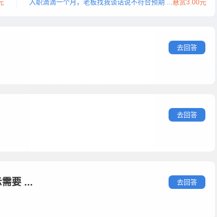
元
入职滴滴一个月，老板找我谈话说不符合预期 ...
悬赏3.00元
去回答
去回答
 ...
去回答