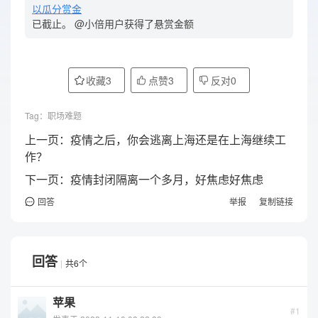
以瓜分赏金
已截止。 @小倍用户获得了悬赏金额
收藏
3
点赞
3
反对
0
Tag：
职场难题
上一页：
疫情之后，你会逃离上海还是在上海继续工
作？
下一页：
疫情封闭隔离一个多月，好焦虑好焦虑
回答
举报
复制链接
回答
共6个
苹果
#1