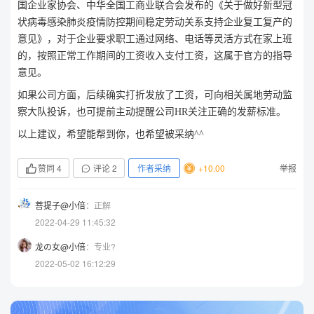
国企业家协会、中华全国工商业联合会发布的《关于做好新型冠
状病毒感染肺炎疫情防控期间稳定劳动关系支持企业复工复产的
意见》，对于企业要求职工通过网络、电话等灵活方式在家上班
的，按照正常工作期间的工资收入支付工资，这属于官方的指导
意见。
如果公司方面，后续确实打折发放了工资，可向相关属地劳动监
察大队投诉，也可提前主动提醒公司HR关注正确的发薪标准。
以上建议，希望能帮到你，也希望被采纳^^
赞同
4
评论
2
作者采纳
+10.00
举报
菩提子@小倍
：正解
2022-04-29 11:45:32
龙の女@小倍
：专业?
2022-05-02 16:12:29