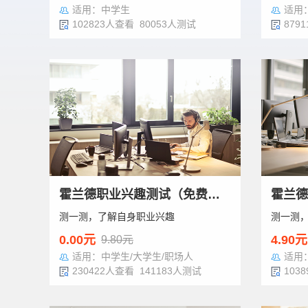
适用：中学生
适用
102823人查看 80053人测试
879
霍兰德职业兴趣测试（免费版）
测一测，了解自身职业兴趣
测一测
0.00元
4.90元
9.80元
适用：中学生/大学生/职场人
适用
230422人查看 141183人测试
103