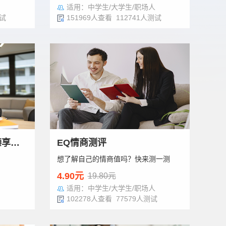
适用：中学生/大学生/职场人
测试
151969人查看 112741人测试
霍兰德职业兴趣测试（臻享版）
EQ情商测评
想了解自己的情商值吗？快来测一测
4.90元
19.80元
适用：中学生/大学生/职场人
102278人查看 77579人测试