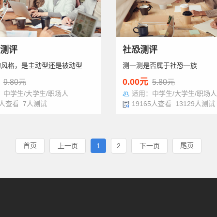
测评
社恐测评
的风格，是主动型还是被动型
测一测是否属于社恐一族
0.00元
9.80元
5.80元
：中学生/大学生/职场人
适用：中学生/大学生/职场人
8人查看 7人测试
19165人查看 13129人测试
首页
尾页
上一页
1
2
下一页