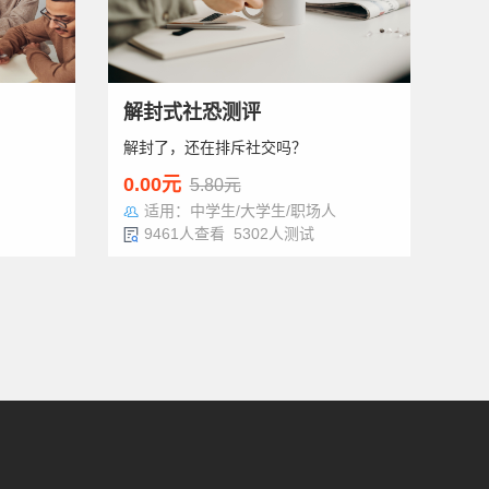
解封式社恐测评
解封了，还在排斥社交吗？
0.00元
5.80元
适用：中学生/大学生/职场人
9461人查看 5302人测试