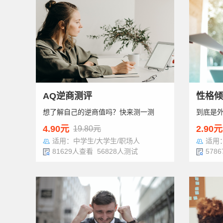
AQ逆商测评
性格倾
想了解自己的逆商值吗？快来测一测
到底是
4.90元
2.90元
19.80元
适用：中学生/大学生/职场人
适用
81629人查看 56828人测试
578