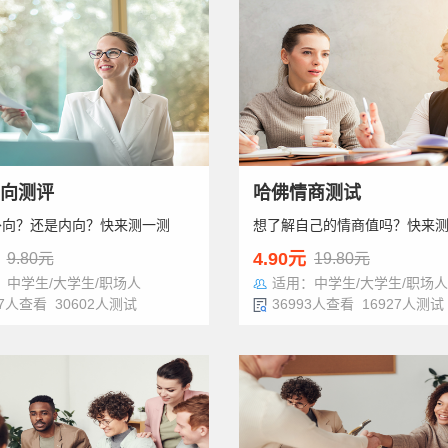
向测评
哈佛情商测试
外向？还是内向？快来测一测
想了解自己的情商值吗？快来
4.90元
9.80元
19.80元
：中学生/大学生/职场人
适用：中学生/大学生/职场人
67人查看 30602人测试
36993人查看 16927人测试