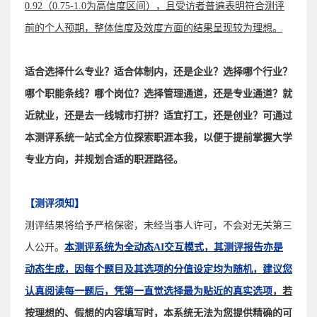
0.92（0.75-1.0为高信度区间），且受访者普遍表明符合测评
前的个人预期，整体信度及效度方面的结果呈现较为理想
。
适合选择什么专业？适合体制内，还是企业？选择哪个行业？
哪个职能条线？哪个岗位？选择管理通道，还是专业通道？就
近就业，还是去一线城市打拼？适宜打工，还是创业？可通过
本测评系统一站式全方位探索职涯本我，以便于提前掌握大学
专业方向，并规划合适的职涯路径。
【测评须知】
测评结果将给予严格保密，未经当事人许可，不会对无关第三
人公开。
本测评系统为全动态AI交互模式，其测评报告亦是
动态生成，因每个题目及其选项的
分值设定均为随机，
建议您
认真阅读每一题后，凭第一直觉选择最为贴近的真实选项
，若
按理想的、假想的内容填写时，本系统无法为您提供精确的可