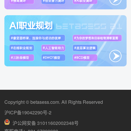
Copyright © betasess.com. All Rights Reserved
沪ICP备19042290号-2
沪公网安备 31011602002348号