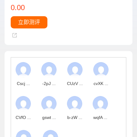
0.00
立即测评
Cscj ...
-2pJ ...
CUzV ...
cvXK ...
CVfO ...
gswt ...
b-zW ...
wqfA ...