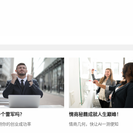
一个雷军吗？
情商秘籍成就人生巅峰！
测测你的创业成功率
情商几何，快让AI一测便知