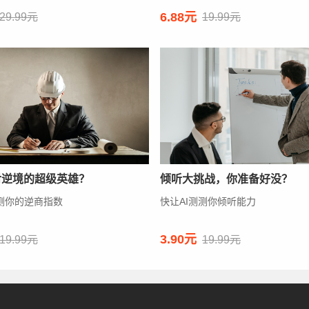
6.88元
29.99元
19.99元
对逆境的超级英雄？
倾听大挑战，你准备好没？
测测你的逆商指数
快让AI测测你倾听能力
3.90元
19.99元
19.99元