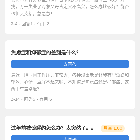
找，万一失业了对象父母肯定又不高兴，怎么办比较好？能否
帮忙支支招，急急急！
3-4 - 回答1 - 有用 2
焦虑症和抑郁症的差别是什么？
去回答
最近一段时间工作压力非常大，各种琐事老是让我有些烦躁和
郁闷，心情一直好不起来呢，不知道是焦虑症还是抑郁症，这
两个有差别麽？
2-14 - 回答5 - 有用 5
过年前被谈解约怎么办？太突然了。。
悬赏 1.00
元
去回答