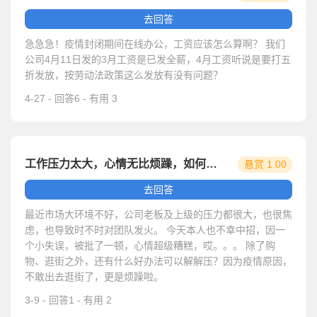
元
去回答
急急急！疫情封闭期间在线办公，工资应该怎么算啊？ 我们
公司4月11日发的3月工资是已发全薪，4月工资听说是要打五
折发放，按劳动法政策这么发放有没有问题？
4-27 - 回答6 - 有用 3
工作压力太大，心情无比烦躁，如何解压为好 ...
悬赏 1.00
元
去回答
最近市场大环境不好，公司老板及上级的压力都很大，也很焦
虑，也导致时不时对团队发火。 今天本人也不幸中招，因一
个小失误，被批了一顿，心情超级糟糕，哎。。。 除了购
物、逛街之外，还有什么好办法可以解解压？因为疫情原因，
不敢出去逛街了，更是烦躁啦。
3-9 - 回答1 - 有用 2