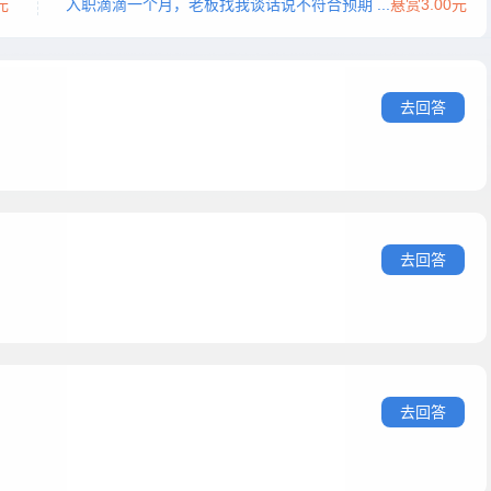
元
入职滴滴一个月，老板找我谈话说不符合预期 ...
悬赏3.00元
去回答
去回答
去回答