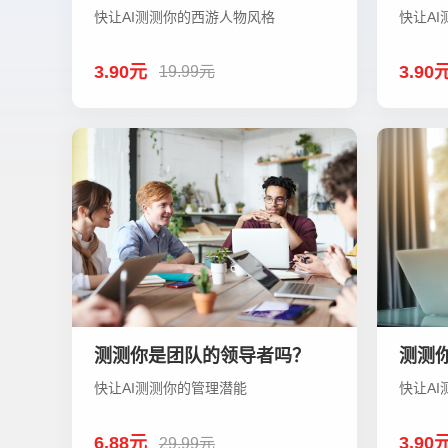
快让AI测测你的西游人物风格
快让A
3.90元
3.90
19.99元
测测你是团队的领导者吗？
测测
快让AI测测你的管理潜能
快让A
6.88元
3.90
29.99元