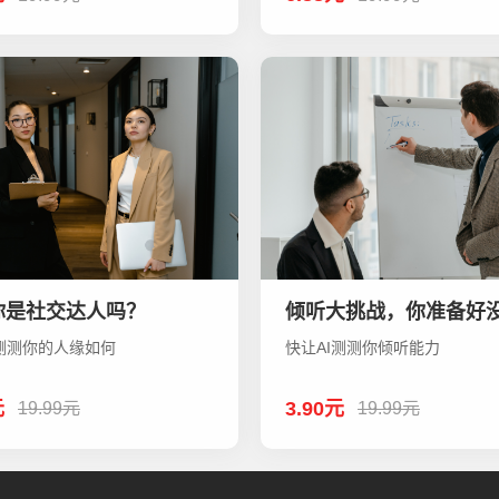
你是社交达人吗？
倾听大挑战，你准备好
I测测你的人缘如何
快让AI测测你倾听能力
元
3.90元
19.99元
19.99元