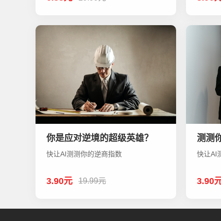
你是应对逆境的超级英雄？
测测
快让AI测测你的逆商指数
快让A
3.90元
3.90
19.99元