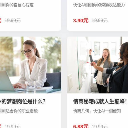
I测测你的自信心程度
快让AI测测你的沟通表达能力
元
3.90元
19.99元
19.99元
你的梦想岗位是什么？
情商秘籍成就人生巅峰
I测测适合你的职业潜能
情商几何，快让AI一测便知
元
6.88元
19.99元
19.99元